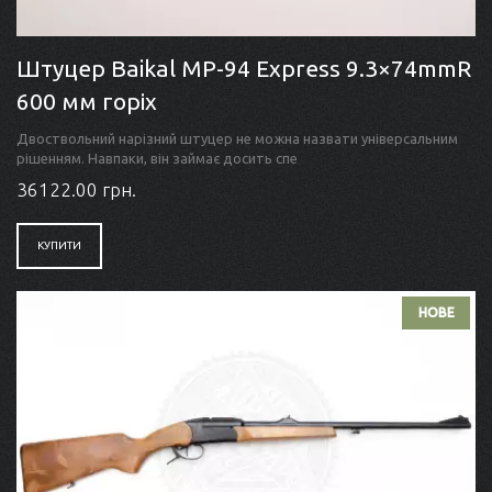
Штуцер Baikal МР-94 Express 9.3×74mmR
600 мм горіх
Двоствольний нарізний штуцер не можна назвати універсальним
рішенням. Навпаки, він займає досить спе
36122.00 грн.
КУПИТИ
НОВЕ