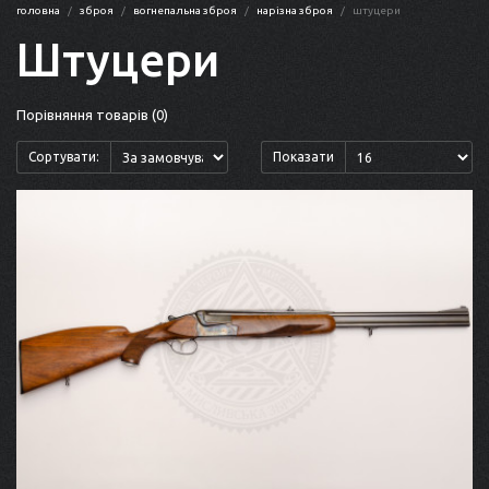
головна
зброя
вогнепальна зброя
нарізна зброя
штуцери
Штуцери
Порівняння товарів (0)
Сортувати:
Показати