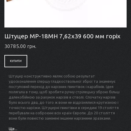
Штуцер MP-18MH 7,62x39 600 мм горіх
30785.00 грн.
КУПИТИ
Штуцер конструктивно являє собою результат
удосконалення спершу гладкоствольної зброї та знаменує
поступовий перехід до нарізних гвинтівок і карабінів. Ідея
полягала в тому, щоб зробити ручну стрілецьку зброю більш
далекобійною за рахунок нарізів в стволі. Спочатку нарізів
було всього два, до того ж вони не відрізнялися крутизною і
точністю нарізки. Штуцерні гвинтівки в середині 19 століття
перебували на озброєнні всіх країн Європи. До 20 століття
вони були повністю замінені іншими нарізними зразками.
Ще...