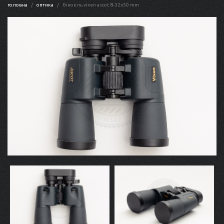
головна
оптика
бінокль vixen ascot 8-32x50 mm