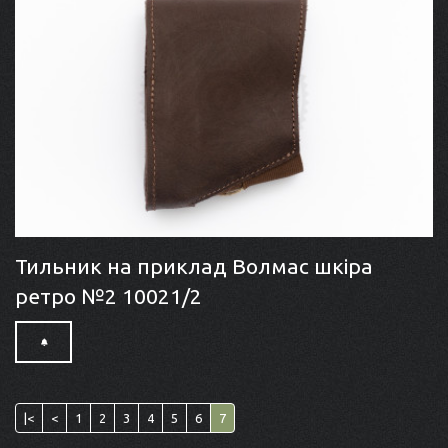
Тильник на приклад Волмас шкіра
ретро №2 10021/2
|<
<
1
2
3
4
5
6
7