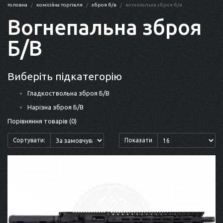
головна
комісійна торгівля
зброя б/в
вогнепальна зброя б/в
Вогнепальна зброя
Б/В
Виберіть підкатегорію
Гладкоствольна зброя Б/В
Нарізна зброя Б/В
Порівняння товарів (0)
Сортувати:
Показати