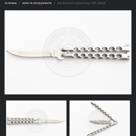
головна
ножі та інструменти
ніж балісонг grand way 320 white