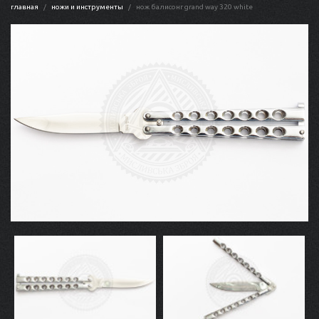
главная
ножи и инструменты
нож балисонг grand way 320 white