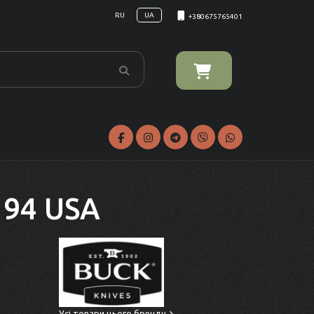
RU
UA
+380675765401
194 USA
Усі товари цього бренду