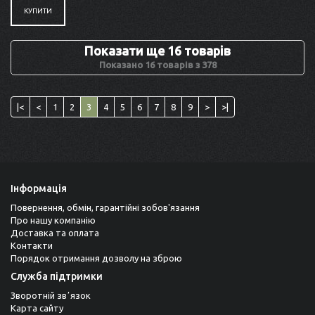
КУПИТИ
Показати ще 16 товарів
Показано 16 товарів з 378
|<
<
1
2
3
4
5
6
7
8
9
>
>|
Інформація
Повернення, обмін, гарантійні зобов'язання
Про нашу компанію
Доставка та оплата
Контакти
Порядок отримання дозволу на зброю
Служба підтримки
Зворотній звʼязок
Карта сайту