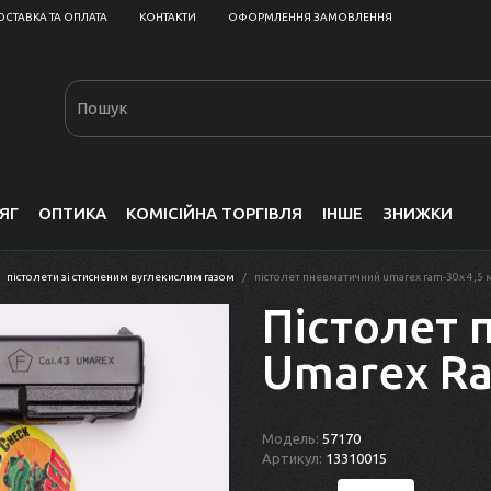
ОСТАВКА ТА ОПЛАТА
КОНТАКТИ
ОФОРМЛЕННЯ ЗАМОВЛЕННЯ
ЯГ
ОПТИКА
КОМІСІЙНА ТОРГІВЛЯ
ІНШЕ
ЗНИЖКИ
пістолети зі стисненим вуглекислим газом
пістолет пневматичний umarex ram-30x 4,5
Пістолет 
Umarex Ra
Модель:
57170
Артикул:
13310015