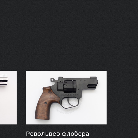
Револьвер флобера