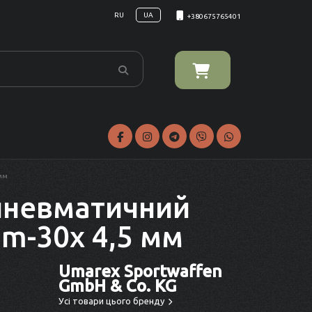
RU
UA
+380675765401
 мм
пневматичний
m-30x 4,5 мм
Umarex Sportwaffen
GmbH & Co. KG
Усі товари цього бренду