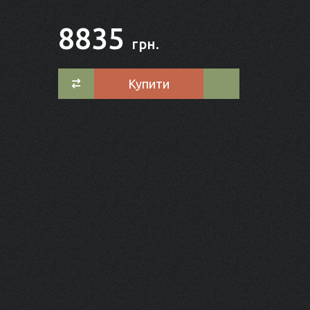
8835
грн.
Купити