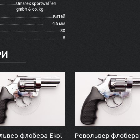
Umarex sportwaffen
gmbh & co. kg
Китай
4,5 мм
80
8
РИ
львер флобера Ekol
Револьвер флобера