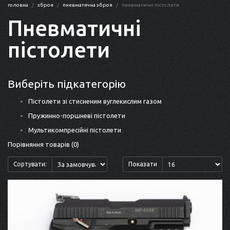
головна
зброя
пневматична зброя
пневматичні пістолети
Пневматичні
пістолети
Виберіть підкатегорію
Пістолети зі стисненим вуглекислим газом
Пружинно-поршневі пістолети
Мультикомпресійні пістолети
Порівняння товарів (0)
Сортувати:
Показати