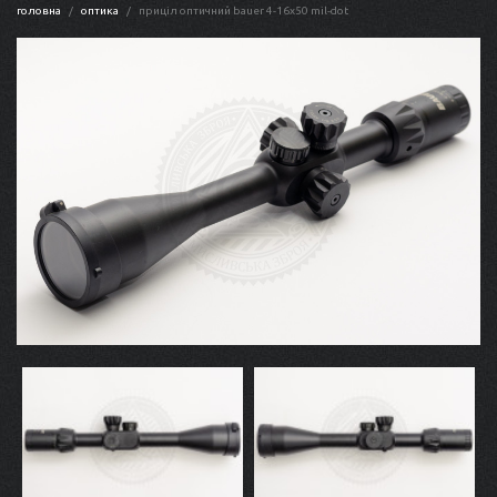
головна
оптика
приціл оптичний bauer 4-16x50 mil-dot