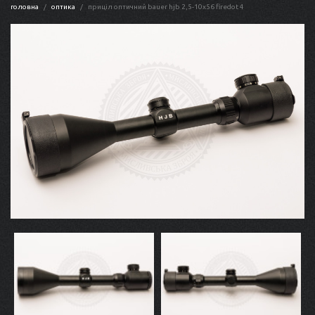
головна
оптика
приціл оптичний bauer hjb 2,5-10x56 firedot 4