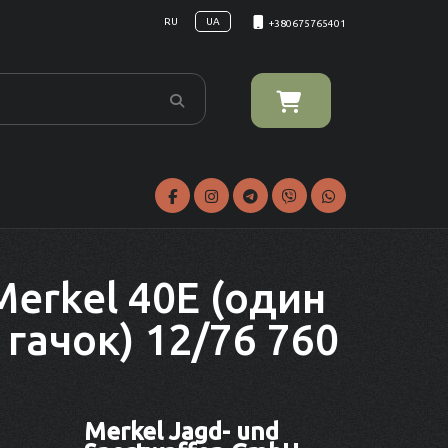
RU
UA
+380675765401
erkel 40E (один
 гачок) 12/76 760
Merkel Jagd- und