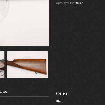
Артикул:
11120047
ів (0)
Опис
Ще...