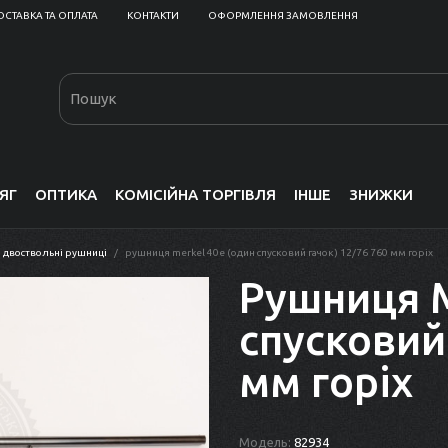
ОСТАВКА ТА ОПЛАТА
КОНТАКТИ
ОФОРМЛЕННЯ ЗАМОВЛЕННЯ
ЯГ
ОПТИКА
КОМІСІЙНА ТОРГІВЛЯ
ІНШЕ
ЗНИЖКИ
двоствольні рушниці
рушниця merkel 40e (один спусковий гачок) 12/76 760 мм горіх
Рушниця M
спусковий
мм горіх
Модель:
82934