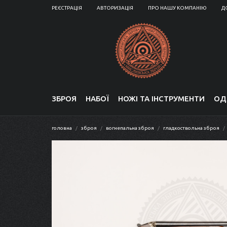
РЕЄСТРАЦІЯ
АВТОРИЗАЦІЯ
ПРО НАШУ КОМПАНІЮ
Д
ЗБРОЯ
НАБОЇ
НОЖІ ТА ІНСТРУМЕНТИ
ОД
головна
зброя
вогнепальна зброя
гладкоствольна зброя