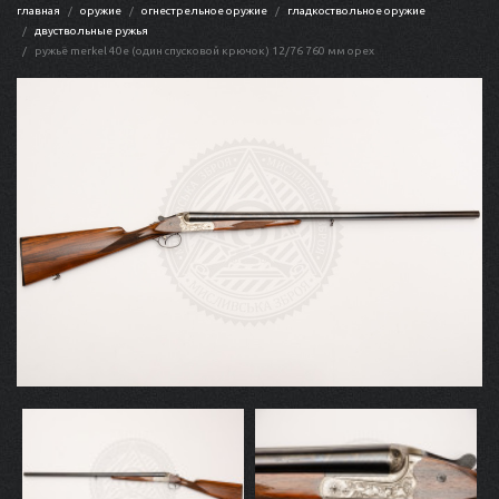
главная
оружие
огнестрельное оружие
гладкоствольное оружие
двуствольные ружья
ружьё merkel 40e (один спусковой крючок) 12/76 760 мм орех