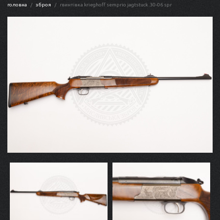
головна
зброя
гвинтівка krieghoff semprio jagtstuck .30-06 spr