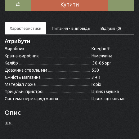
Купити
Характеристики
Питання - відповідь
Відгуків (0)
Атрибути
Виробник
Krieghoff
Країна-виробник
Німеччина
Калібр
.30-06 spr
Довжина ствола, мм
550
Ємність магазина
3 + 1
Матеріал ложа
Горіх
Прицільні пристрої
Цілик і мушка
Система перезаряджання
Цівок, що ковзає
Опис
Ще...