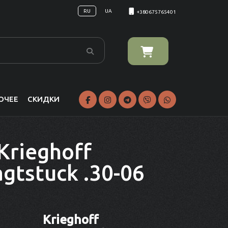
RU
UA
+380675765401
ОЧЕЕ
СКИДКИ
Krieghoff
gtstuck .30-06
Krieghoff