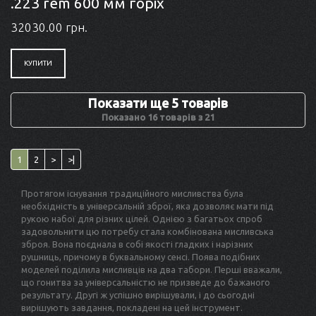
.223 rem 600 мм горіх
32030.00 грн.
КУПИТИ
Показати ще 5 товарів
Показано 16 товарів з 21
1
2
>
>|
Протягом існування традиційного мисливства була
необхідність в універсальній зброї, яка дозволяє мати під
рукою набої для різних цілей. Однією з багатьох спроб
задовольнити цю потребу стала комбінована мисливська
зброя. Вона поєднала в собі якості гладких і нарізних
рушниць, причому в буквальному сенсі. Поява подібних
моделей поділила мисливців на два табори. Перші вважали,
що гонитва за універсальністю не призведе до бажаного
результату. Другі ж успішно вирішували, і до сьогодні
вирішують завдання, покладені на цей інструмент.