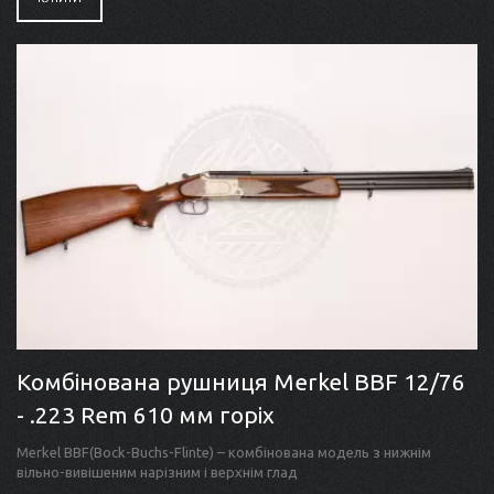
Комбінована рушниця Merkel BBF 12/76
- .223 Rem 610 мм горіх
Merkel BBF(Bock-Buchs-Flinte) – комбінована модель з нижнім
вільно-вивішеним нарізним і верхнім глад