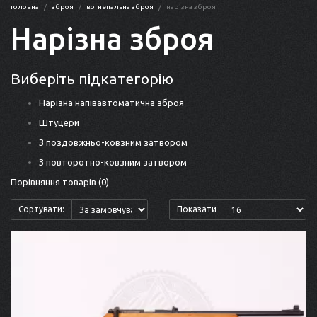
головна
зброя
вогнепальна зброя
нарізна зброя
Нарізна зброя
Виберіть підкатегорію
Нарізна напівавтоматична зброя
Штуцери
З поздовжньо-ковзним затвором
З повторотно-ковзним затвором
Порівняння товарів (0)
Сортувати:
Показати