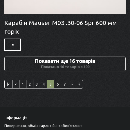
Карабін Mauser M03 .30-06 Spr 600 мм
горіх
Показати ще 16 товарів
Показано 16 товарів з 100
|<
<
1
2
3
4
5
6
7
>
>|
Інформація
Повернення, обмін, гарантійні зобов'язання