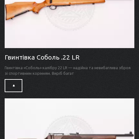
Гвинтівка Соболь .22 LR
Гвинтівка «Соболь» калібру 22 LR — надійна та невибаглива зброя
зі спортивним корінням. Виріб багат