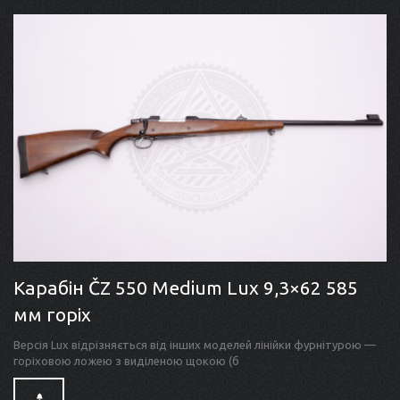
Карабін ČZ 550 Medium Lux 9,3×62 585
мм горіх
Версія Lux відрізняється від інших моделей лінійки фурнітурою —
горіховою ложею з виділеною щокою (б