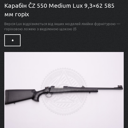
Карабін ČZ 550 Medium Lux 9,3×62 585
мм горіх
Версія Lux відрізняється від інших моделей лінійки фурнітурою —
горіховою ложею з виділеною щокою (б