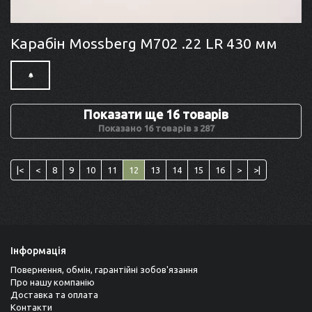
Карабін Mossberg M702 .22 LR 430 мм
Показати ще 16 товарів
Показано 16 товарів з 287
|<
<
8
9
10
11
12
13
14
15
16
>
>|
Інформація
Повернення, обмін, гарантійні зобов'язання
Про нашу компанію
Доставка та оплата
Контакти