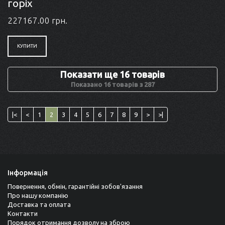
горіх
227167.00 грн.
КУПИТИ
Показати ще 16 товарів
Показано 16 товарів з 287
|<
<
1
2
3
4
5
6
7
8
9
>
>|
Інформація
Повернення, обмін, гарантійні зобов'язання
Про нашу компанію
Доставка та оплата
Контакти
Порядок отримання дозволу на зброю