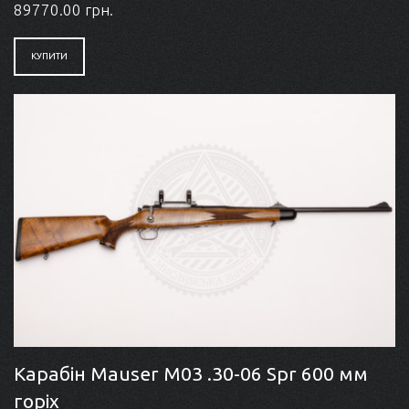
89770.00 грн.
КУПИТИ
Карабін Mauser M03 .30-06 Spr 600 мм
горіх