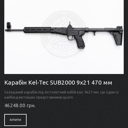
Карабін Kel-Tec SUB2000 9x21 470 мм
Складаний карабін під пістолетний набій кал. 9x21 мм. Це один із
найбюджетніших представників цього
46248.00 грн.
КУПИТИ