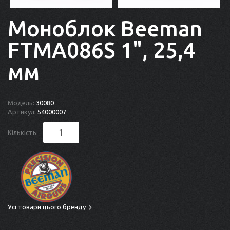
Моноблок Beeman
FTMA086S 1", 25,4
мм
Модель:
30080
Артикул:
54000007
Кількість:
Усі товари цього бренду