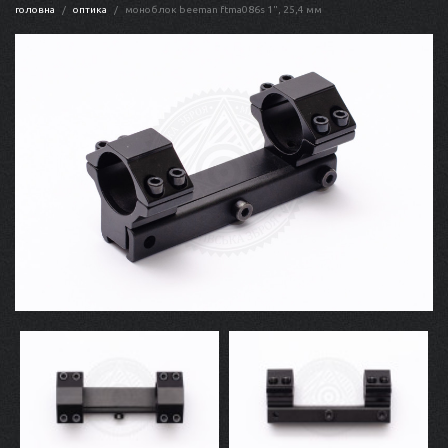
головна
оптика
моноблок beeman ftma086s 1", 25,4 мм