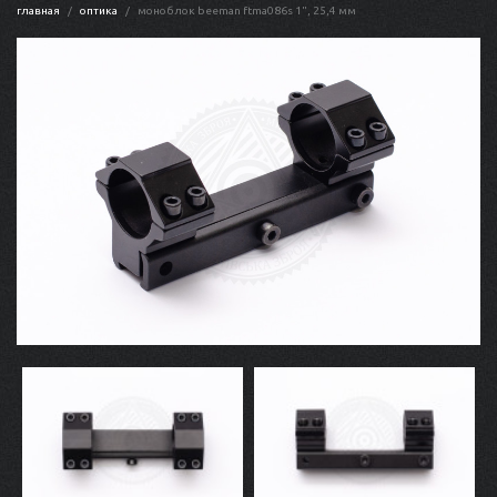
главная
оптика
моноблок beeman ftma086s 1", 25,4 мм