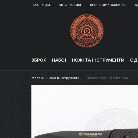
РЕЄСТРАЦІЯ
АВТОРИЗАЦІЯ
ПРО НАШУ КОМПАНІЮ
Д
ЗБРОЯ
НАБОЇ
НОЖІ ТА ІНСТРУМЕНТИ
ОД
головна
ножі та інструменти
ніж boker magnum mate 440a