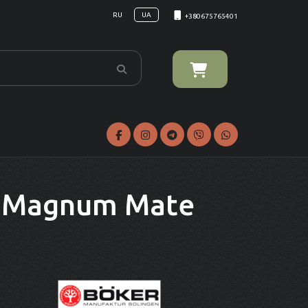
RU
UA
+380675765401
r Magnum Mate