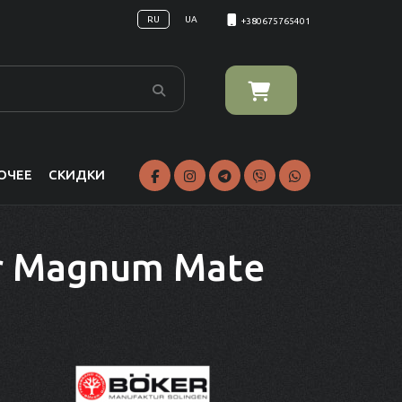
RU
UA
+380675765401
ОЧЕЕ
СКИДКИ
r Magnum Mate