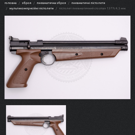
головна
зброя
пневматична зброя
пневматичні пістолети
мультикомпресійні пістолети
пістолет пневматичний crosman 1377c 4,5 мм