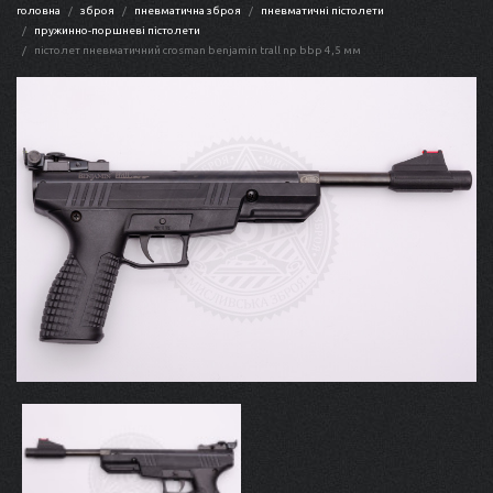
головна
зброя
пневматична зброя
пневматичні пістолети
пружинно-поршневі пістолети
пістолет пневматичний crosman benjamin trall np bbp 4,5 мм