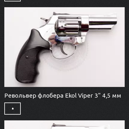
Револьвер флобера Ekol Viper 3" 4,5 мм