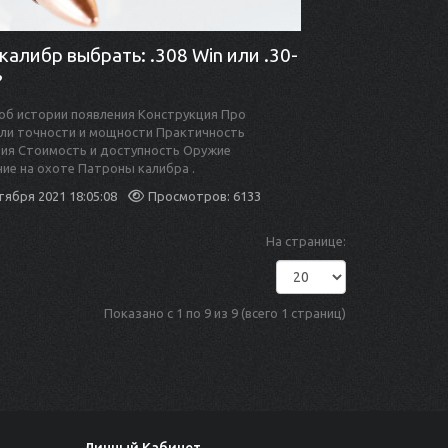
калибр выбрать: .308 Win или .30-
?
об истории появления Конструкция Про
ли точности и мощности Практичность
ия Стоимость и доступность Оружие
ие на охоте Патроны калибра .
тября 2021 18:05:08
Просмотров: 6133
На странице:
Показано с 1 по 9 из 9 (всего 1 страниц)
Личный Кабинет