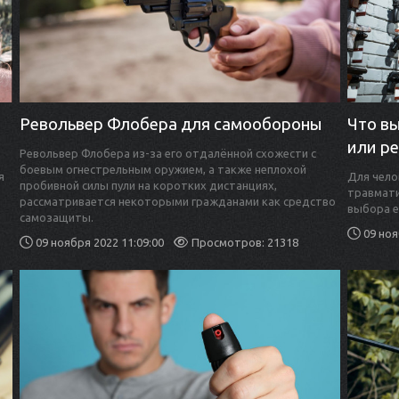
Револьвер Флобера для самообороны
Что в
или р
Револьвер Флобера из-за его отдалённой схожести с
боевым огнестрельным оружием, а также неплохой
я
Для чело
пробивной силы пули на коротких дистанциях,
травмати
рассматривается некоторыми гражданами как средство
выбора 
самозащиты.
09 ноя
09 ноября 2022 11:09:00
Просмотров: 21318