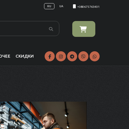
RU
UA
+380675765401
ОЧЕЕ
СКИДКИ