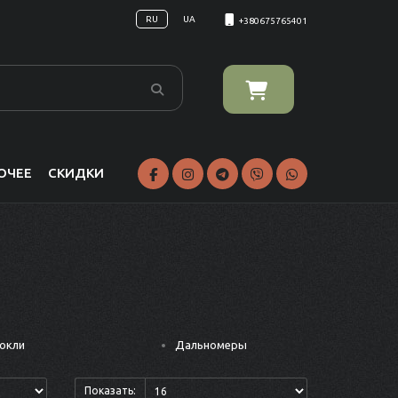
RU
UA
+380675765401
ОЧЕЕ
СКИДКИ
окли
Дальномеры
Показать: