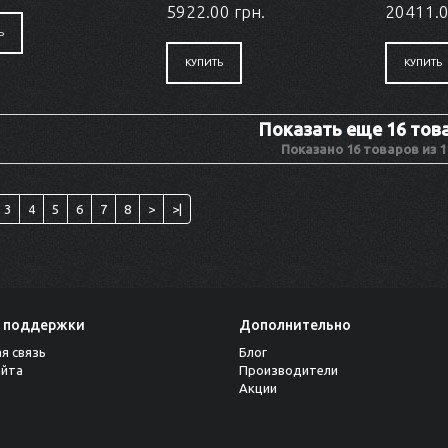
5922.00 грн.
20411.0
Ь
КУПИТЬ
КУПИТЬ
Показать еще 16 тов
Показано 16 товаров из 1
3
4
5
6
7
8
>
>|
 поддержки
Дополнительно
я связь
Блог
айта
Производители
Акции