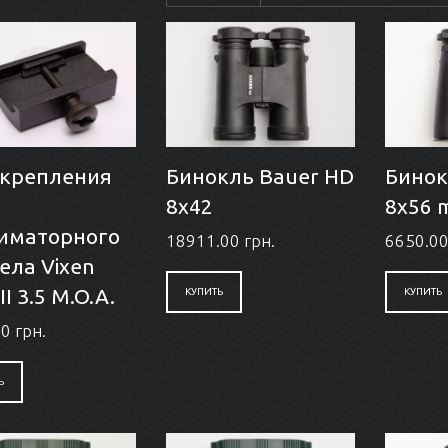
 крепления
Бинокль Bauer HD
Бинок
8x42
8x56
иматорного
18911.00 грн.
6650.00
ела Vixen
II 3.5 M.O.A.
КУПИТЬ
КУПИТЬ
0 грн.
Ь