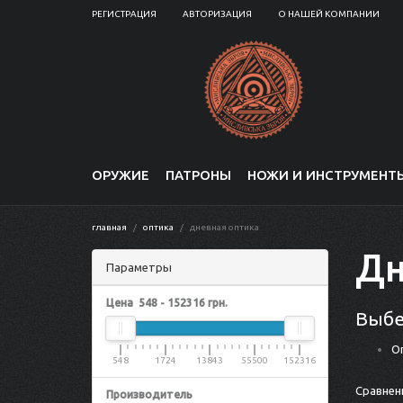
РЕГИСТРАЦИЯ
АВТОРИЗАЦИЯ
О НАШЕЙ КОМПАНИИ
ОРУЖИЕ
ПАТРОНЫ
НОЖИ И ИНСТРУМЕНТ
главная
оптика
дневная оптика
Дн
Параметры
Цена
548
-
152316
грн.
Выбе
О
548
1724
13843
55500
152316
Сравнени
Производитель