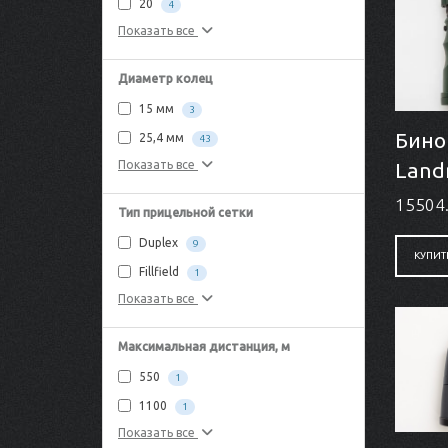
20
4
Показать все
Диаметр колец
15 мм
3
Бино
25,4 мм
43
Landm
Показать все
15504.
Тип прицельной сетки
Duplex
9
КУПИТ
Fillfield
1
Показать все
Максимальная дистанция, м
550
1
1100
1
Показать все