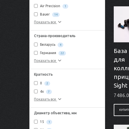
Air Precision
1
Bauer
14
Показать все
Страна-производитель
Беларусь
4
База
Германия
22
для
Показать все
колл
Кратность
приц
0
2
Sight 
4x
7
7486.0
Показать все
КУПИТ
Диаметр объектива, мм
15
1