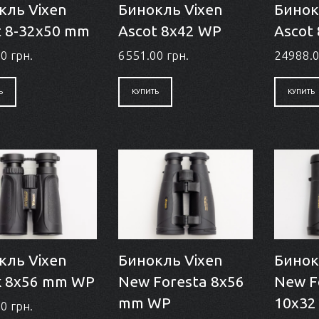
кль Vixen
Бинокль Vixen
Бинок
t 8-32x50 mm
Ascot 8x42 WP
Ascot
0 грн.
6551.00 грн.
24988.0
Ь
КУПИТЬ
КУПИТЬ
кль Vixen
Бинокль Vixen
Бинок
k 8x56 mm WP
New Foresta 8x56
New F
mm WP
10x32
0 грн.