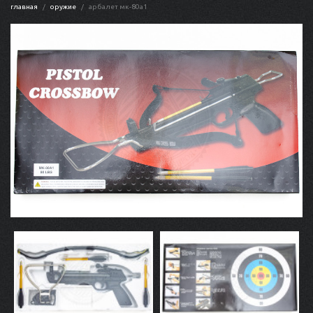
главная
оружие
арбалет мк-80a1