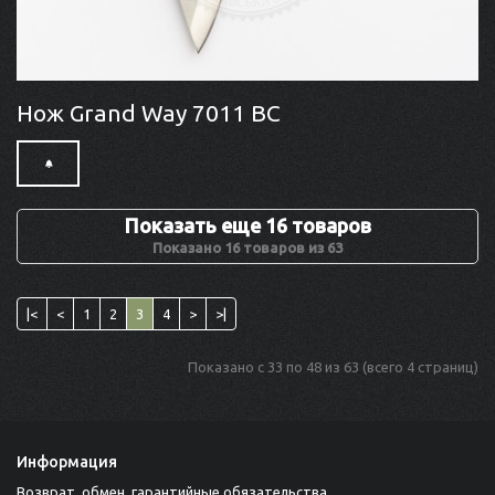
Нож Grand Way 7011 BC
Показать еще 16 товаров
Показано 16 товаров из 63
|<
<
1
2
3
4
>
>|
Показано с 33 по 48 из 63 (всего 4 страниц)
Информация
Возврат, обмен, гарантийные обязательства