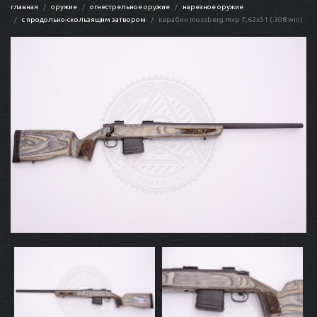
главная
оружие
огнестрельное оружие
нарезное оружие
с продольно-скользящим затвором
карабин mossberg mvp 7,62x51 (.308 win)