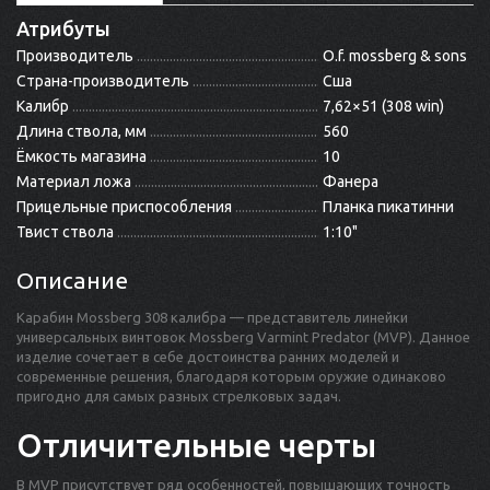
Атрибуты
Производитель
O.f. mossberg & sons
Страна-производитель
Сша
Калибр
7,62×51 (308 win)
Длина ствола, мм
560
Ёмкость магазина
10
Материал ложа
Фанера
Прицельные приспособления
Планка пикатинни
Твист ствола
1:10"
Описание
Карабин Mossberg 308 калибра — представитель линейки
универсальных винтовок Mossberg Varmint Predator (MVP). Данное
изделие сочетает в себе достоинства ранних моделей и
современные решения, благодаря которым оружие одинаково
пригодно для самых разных стрелковых задач.
Отличительные черты
В MVP присутствует ряд особенностей, повышающих точность