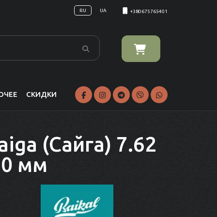
RU
UA
+380675765401
ОЧЕЕ
СКИДКИ
iga (Сайга) 7.62
10 мм