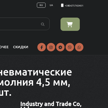
RU
UA
+380675765401
ОЧЕЕ
СКИДКИ
невматические
олния 4,5 мм,
шт.
Industry and Trade Co,