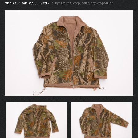
главная
одежда
куртки
куртка хольстер, флис, двухсторонняя