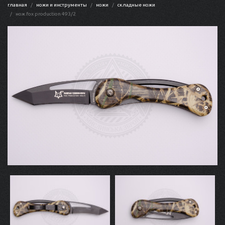
главная
ножи и инструменты
ножи
складные ножи
нож fox production 493/2