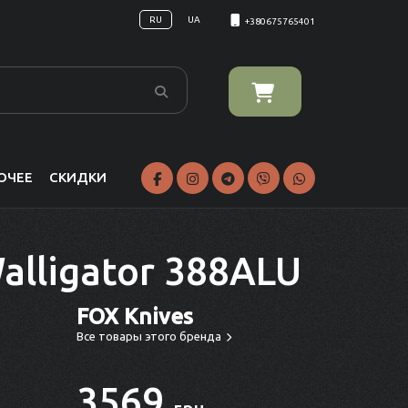
RU
UA
+380675765401
ОЧЕЕ
СКИДКИ
alligator 388ALU
FOX Knives
Все товары этого бренда
3569