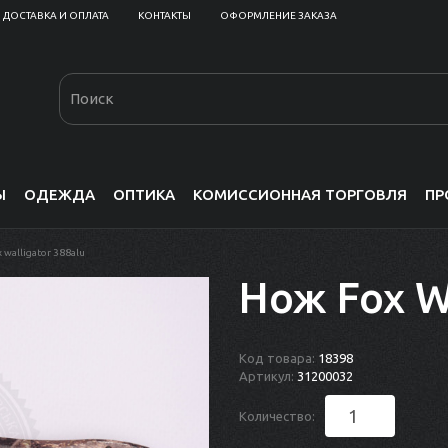
ДОСТАВКА И ОПЛАТА
КОНТАКТЫ
ОФОРМЛЕНИЕ ЗАКАЗА
Ы
ОДЕЖДА
ОПТИКА
КОМИССИОННАЯ ТОРГОВЛЯ
ПР
 walligator 388alu
Нож Fox W
Код товара:
18398
Артикул:
31200032
Количество: