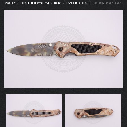
главная
ножи и инструменты
ножи
складные ножи
нож steyr mannlicher