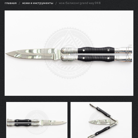
главная
ножи и инструменты
нож балисонг grand way 948