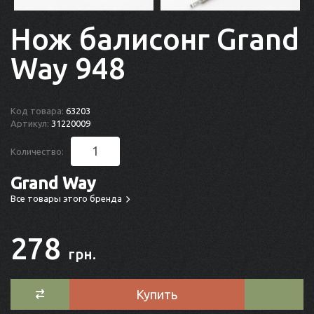
Нож балисонг Grand
Way 948
Код товара:
63203
Артикул:
31220009
Количество:
Grand Way
Все товары этого бренда
278
грн.
Купить