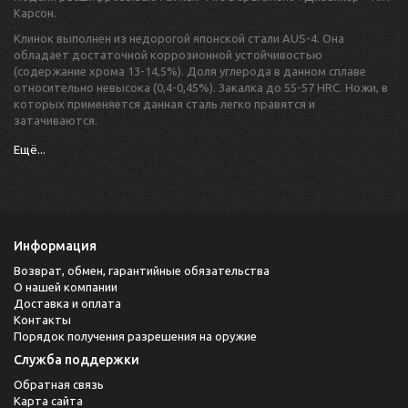
Карсон.
Клинок выполнен из недорогой японской стали AUS-4. Она
обладает достаточной коррозионной устойчивостью
(содержание хрома 13-14,5%). Доля углерода в данном сплаве
относительно невысока (0,4-0,45%). Закалка до 55-57 HRC. Ножи, в
которых применяется данная сталь легко правятся и
затачиваются.
Форма клинка – Amertanto. От классического Tanto она отличается
Ещё...
акцентированным резом благодаря выраженному острому углу
схождения режущих кромок. Заточка полусеррейторная, это даёт
возможность эффективно перерезать волокнистые материалы,
например ремни безопасности, что актуально при спасательных
работах. У CRKT M16 присутствует EDP-покрытие, дополнительно
защищающее от коррозии. Толщина обуха – 3 мм.
Информация
Раскрытие ножа происходит при помощи флиппера. Замок – liner-
Возврат, обмен, гарантийные обязательства
lock, имеющий фирменную дополнительную блокировку для
О нашей компании
безопасности (LAWKS Knife Safety System), которая отключается
Доставка и оплата
при помощи небольшого рычажка. Плашки и лайнер выполнены из
Контакты
стали 2CR13.
Порядок получения разрешения на оружие
Служба поддержки
Шпеньки с обеих сторон клинка предназначены не для его
извлечения, а для придания ножу дополнительной жёсткости в
Обратная связь
раскрытом состоянии, для чего они упираются в рукоять.
Карта сайта