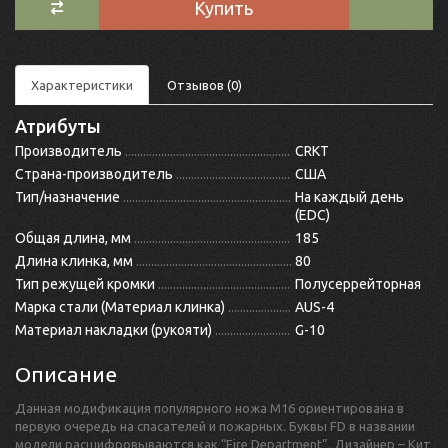
Купить
Характеристики
Отзывов (0)
Атрибуты
Производитель
CRKT
Страна-производитель
США
Тип/назначение
На каждый день
(EDC)
Общая длина, мм
185
Длина клинка, мм
80
Тип режущей кромки
Полусеррейторная
Марка стали (Материал клинка)
AUS-4
Материал накладки (рукояти)
G-10
Описание
Данная модификация популярного ножа M16 ориентирована в
первую очередь на спасателей и пожарных. Буквы FD в названии
модели расшифровываются как “Fire Department”. Дизайнер – Кит