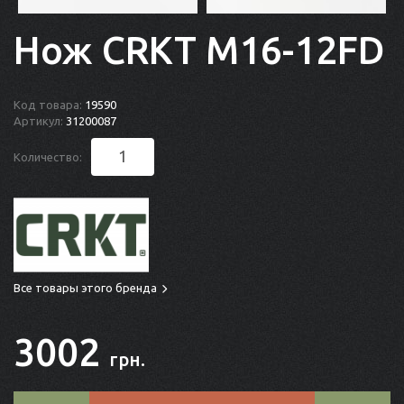
Нож CRKT M16-12FD
Код товара:
19590
Артикул:
31200087
Количество:
Все товары этого бренда
3002
грн.