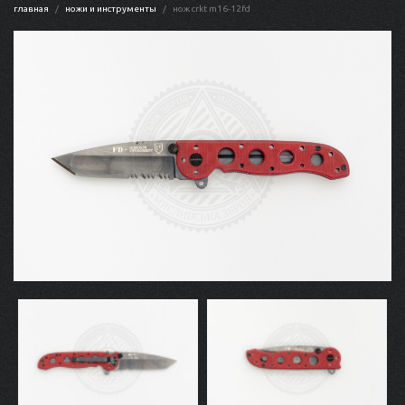
главная
ножи и инструменты
нож crkt m16-12fd