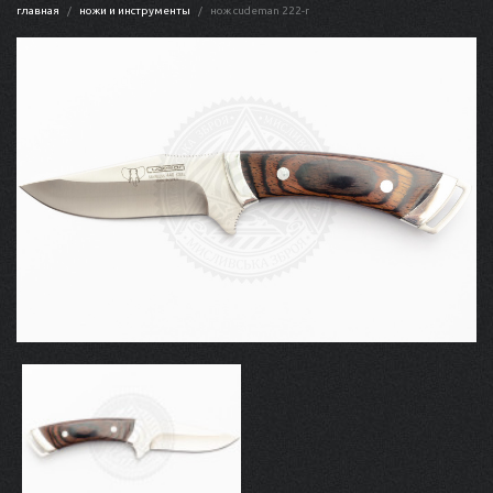
главная
ножи и инструменты
нож cudeman 222-r