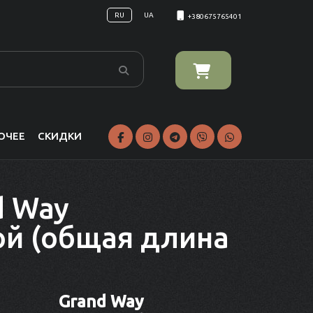
RU
UA
+380675765401
ОЧЕЕ
СКИДКИ
d Way
ой (общая длина
Grand Way