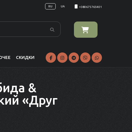
RU
UA
+380675765401
ОЧЕЕ
СКИДКИ
бида &
кий «Друг