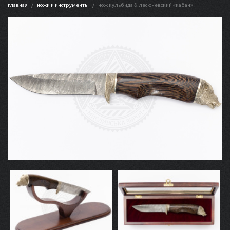
главная
ножи и инструменты
нож кульбида & лесючевский «кабан»