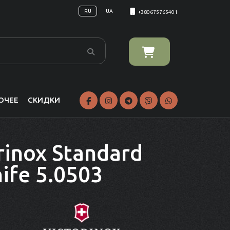
RU
UA
+380675765401
ОЧЕЕ
СКИДКИ
rinox Standard
ife 5.0503