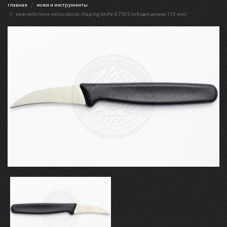
главная
ножи и инструменты
нож victorinox swiss classic shaping knife 6.7503 (общая длина 155 мм)