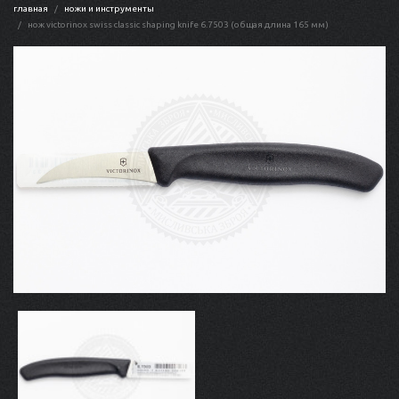
главная
ножи и инструменты
нож victorinox swiss classic shaping knife 6.7503 (общая длина 165 мм)