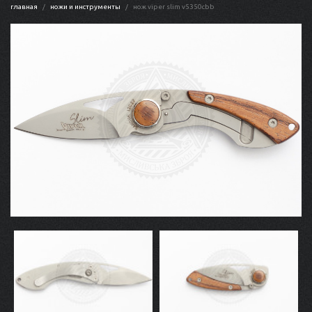
главная
ножи и инструменты
нож viper slim v5350cbb