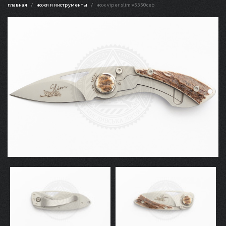
главная
ножи и инструменты
нож viper slim v5350ceb