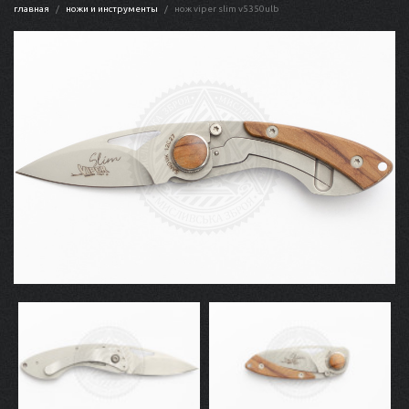
главная
ножи и инструменты
нож viper slim v5350ulb