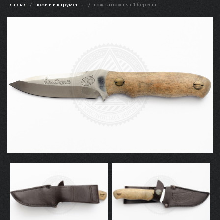
главная
ножи и инструменты
нож златоуст sn-1 береста